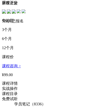
155****1477 刚刚购买了该课程
课程评分
新课上架
171****3337 刚刚购买了该课程
有效期
136****6000 刚刚购买了该课程
520人已报名
3个月
165****5934 刚刚购买了该课程
6个月
149****4283 刚刚购买了该课程
12个月
179****6716 刚刚购买了该课程
课程价
190****1984 刚刚购买了该课程
课程咨询 >
144****5473 刚刚购买了该课程
¥99.00
161****5480 刚刚购买了该课程
课程详情
179****1787 刚刚购买了该课程
实战操作
183****3280 刚刚购买了该课程
课程目录
免费试听
134****4471 刚刚购买了该课程
学员笔记（8336）