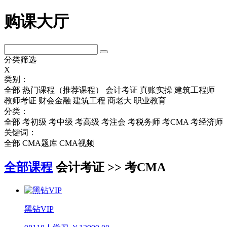
购课大厅
分类筛选
X
类别：
全部
热门课程（推荐课程）
会计考证
真账实操
建筑工程师
教师考证
财会金融
建筑工程
商老大
职业教育
分类：
全部
考初级
考中级
考高级
考注会
考税务师
考CMA
考经济师
关键词：
全部
CMA题库
CMA视频
全部课程
会计考证 >> 考CMA
黑钻VIP