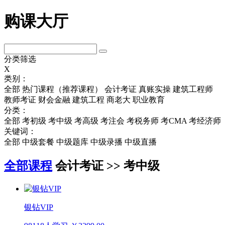
购课大厅
分类筛选
X
类别：
全部
热门课程（推荐课程）
会计考证
真账实操
建筑工程师
教师考证
财会金融
建筑工程
商老大
职业教育
分类：
全部
考初级
考中级
考高级
考注会
考税务师
考CMA
考经济师
关键词：
全部
中级套餐
中级题库
中级录播
中级直播
全部课程
会计考证 >> 考中级
银钻VIP