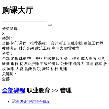
购课大厅
分类筛选
X
类别：
全部
热门课程（推荐课程）
会计考证
真账实操
建筑工程师
教师考证
财会金融
建筑工程
商老大
职业教育
分类：
全部
老板财税
护士资格
初级护师
社会工作者
成人高考
期货
证券
银行
初级经济师
中级经济师
公开课
领导力
管理
资本
股
权
国学
人资
薪酬
财税
营销
标杆
党建
关键词：
全部
全部课程
职业教育 >> 管理