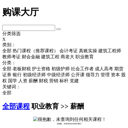
购课大厅
分类筛选
X
类别：
全部
热门课程（推荐课程）
会计考证
真账实操
建筑工程师
教师考证
财会金融
建筑工程
商老大
职业教育
分类：
全部
老板财税
护士资格
初级护师
社会工作者
成人高考
期货
证券
银行
初级经济师
中级经济师
公开课
领导力
管理
资本
股
权
国学
人资
薪酬
财税
营销
标杆
党建
关键词：
全部
全部课程
职业教育 >> 薪酬
很抱歉，未查询到任何相关课程！