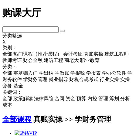
购课大厅
分类筛选
X
类别：
全部
热门课程（推荐课程）
会计考证
真账实操
建筑工程师
教师考证
财会金融
建筑工程
商老大
职业教育
分类：
全部
零基础入门
学出纳
学做账
学报税
学报表
学办公软件
学
财务软件
学财务管理
就业指导
财税合规考试
行业实操
实操
套餐
基金
关键词：
全部
政策解读
法律风险
合同
资金
预算
内控
管理
筹划
分析
成本
全部课程
真账实操 >> 学财务管理