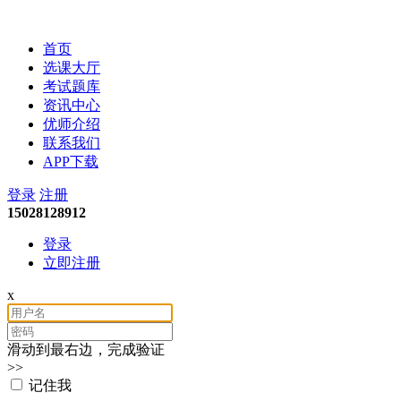
会计考试培训
首页
选课大厅
考试题库
资讯中心
优师介绍
联系我们
APP下载
登录
注册
15028128912
登录
立即注册
x
滑动到最右边，完成验证
>>
记住我