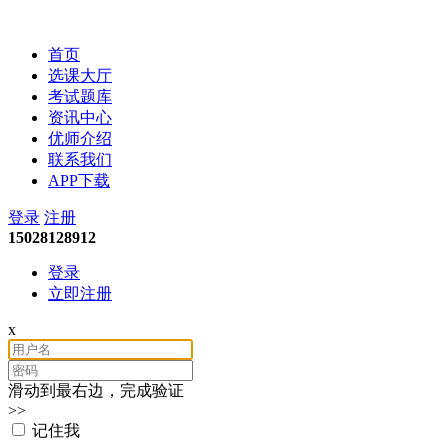
会计考试培训
首页
选课大厅
考试题库
资讯中心
优师介绍
联系我们
APP下载
登录
注册
15028128912
登录
立即注册
x
滑动到最右边，完成验证
>>
记住我