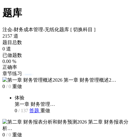
题库
注会-财务成本管理-无纸化题库
[ 切换科目 ]
2157
道
题目总数
0
道
已做题数
0.00
%
正确率
章节练习
[ 切换类型 ]
第一章 财务管理概述2…
0
/
0
重做
体验
第一章 财务管理…
0
/
137
答题
重做
第二章 财务报表分
析…
0
/
0
重做