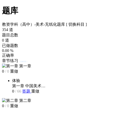
题库
教资学科（高中）-美术-无纸化题库
[ 切换科目 ]
354
道
题目总数
0
道
已做题数
0.00
%
正确率
章节练习
[ 切换类型 ]
第一章
0
/
0
重做
体验
第一章 中国美术…
0
/
66
答题
重做
第二章
0
/
0
重做